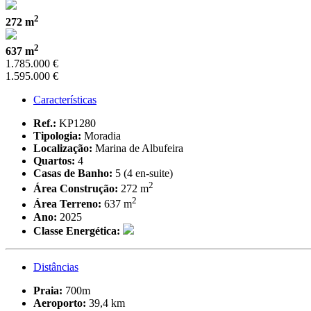
2
272 m
2
637 m
1.785.000 €
1.595.000 €
Características
Ref.:
KP1280
Tipologia:
Moradia
Localização:
Marina de Albufeira
Quartos:
4
Casas de Banho:
5 (4 en-suite)
2
Área Construção:
272 m
2
Área Terreno:
637 m
Ano:
2025
Classe Energética:
Distâncias
Praia:
700m
Aeroporto:
39,4 km