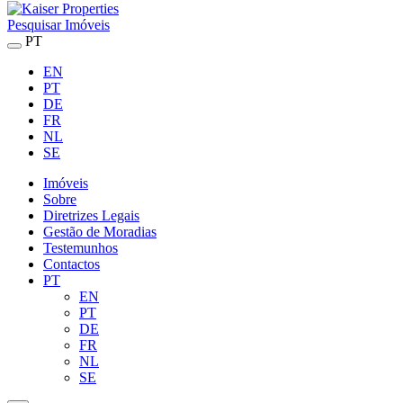
Pesquisar Imóveis
PT
EN
PT
DE
FR
NL
SE
Imóveis
Sobre
Diretrizes Legais
Gestão de Moradias
Testemunhos
Contactos
PT
EN
PT
DE
FR
NL
SE