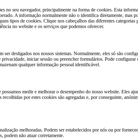
s no seu navegador, principalmente na forma de cookies. Esta informaçã
esperado. A informação normalmente não o identifica diretamente, mas
lguns tipos de cookies. Clique nos cabeçalhos das diferentes categorias 
riência no website e os serviços que podemos oferecer.
m ser desligados nos nossos sistemas. Normalmente, eles só são config
de privacidade, iniciar sessão ou preencher formulários. Pode configurar
mazenam qualquer informação pessoal identificável.
que possamos medir e melhorar o desempenho do nosso website. Eles aju
recolhidas por estes cookies são agregadas e, por conseguinte, anónim
onalização melhoradas. Podem ser estabelecidos por nós ou por forneced
as, podem não atuar corretamente.