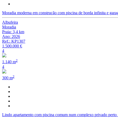
Moradia moderna em construção com piscina de borda infinita e garag
Albufeira
Moradia
Praia: 3,4 km
Ano: 2026
Ref.: KP1307
1.500.000 €
4
2
1.140 m
4
2
300 m
Lindo apartamento com piscina comum num complexo privado perto de 