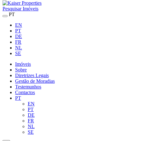
Pesquisar Imóveis
PT
EN
PT
DE
FR
NL
SE
Imóveis
Sobre
Diretrizes Legais
Gestão de Moradias
Testemunhos
Contactos
PT
EN
PT
DE
FR
NL
SE