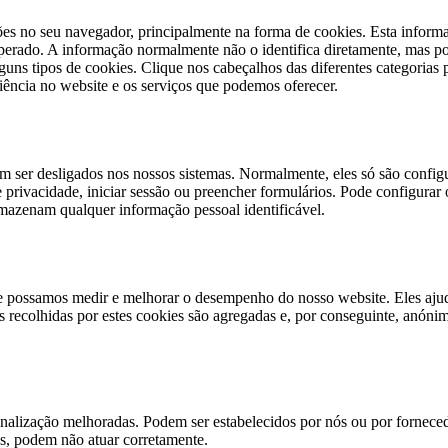
s no seu navegador, principalmente na forma de cookies. Esta informaçã
esperado. A informação normalmente não o identifica diretamente, mas
lguns tipos de cookies. Clique nos cabeçalhos das diferentes categorias 
riência no website e os serviços que podemos oferecer.
m ser desligados nos nossos sistemas. Normalmente, eles só são config
de privacidade, iniciar sessão ou preencher formulários. Pode configurar
mazenam qualquer informação pessoal identificável.
que possamos medir e melhorar o desempenho do nosso website. Eles aju
recolhidas por estes cookies são agregadas e, por conseguinte, anónim
onalização melhoradas. Podem ser estabelecidos por nós ou por forneced
as, podem não atuar corretamente.